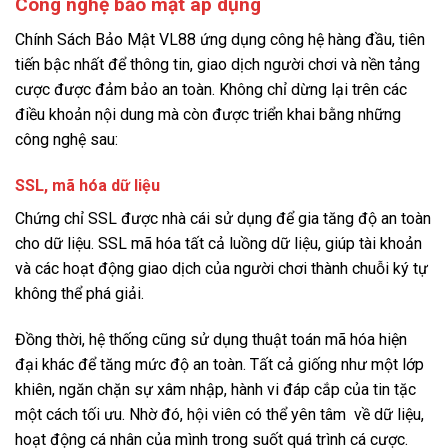
Công nghệ bảo mật áp dụng
Chính Sách Bảo Mật VL88 ứng dụng công hệ hàng đầu, tiên
tiến bậc nhất để thông tin, giao dịch người chơi và nền tảng
cược được đảm bảo an toàn. Không chỉ dừng lại trên các
điều khoản nội dung mà còn được triển khai bằng những
công nghệ sau:
SSL, mã hóa dữ liệu
Chứng chỉ SSL được nhà cái sử dụng để gia tăng độ an toàn
cho dữ liệu. SSL mã hóa tất cả luồng dữ liệu, giúp tài khoản
và các hoạt động giao dịch của người chơi thành chuỗi ký tự
không thể phá giải.
Đồng thời, hệ thống cũng sử dụng thuật toán mã hóa hiện
đại khác để tăng mức độ an toàn. Tất cả giống như một lớp
khiên, ngăn chặn sự xâm nhập, hành vi đáp cắp của tin tặc
một cách tối ưu. Nhờ đó, hội viên có thể yên tâm về dữ liệu,
hoạt động cá nhân của mình trong suốt quá trình cá cược.