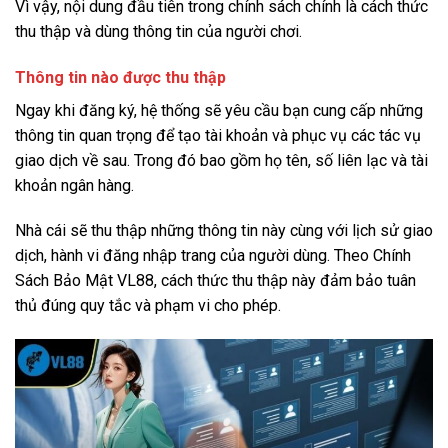
Vì vậy, nội dung đầu tiên trong chính sách chính là cách thức
thu thập và dùng thông tin của người chơi.
Thông tin nào được thu thập
Ngay khi đăng ký, hệ thống sẽ yêu cầu bạn cung cấp những
thông tin quan trọng để tạo tài khoản và phục vụ các tác vụ
giao dịch về sau. Trong đó bao gồm họ tên, số liên lạc và tài
khoản ngân hàng.
Nhà cái sẽ thu thập những thông tin này cùng với lịch sử giao
dịch, hành vi đăng nhập trang của người dùng. Theo Chính
Sách Bảo Mật VL88, cách thức thu thập này đảm bảo tuân
thủ đúng quy tắc và phạm vi cho phép.