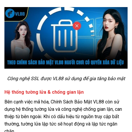
Công nghệ SSL được VL88 sử dụng để gia tăng bảo mật
Hệ thống tường lửa & chống gian lận
Bên cạnh việc mã hóa, Chính Sách Bảo Mật VL88 còn sử
dụng hệ thống tường lửa và công nghệ chống gian lận, can
thiệp từ bên ngoài. Khi có dấu hiệu từ nguồn truy cập bất
thường, tường lửa lập tức sẽ hoạt động và lập tức ngăn
chặn.