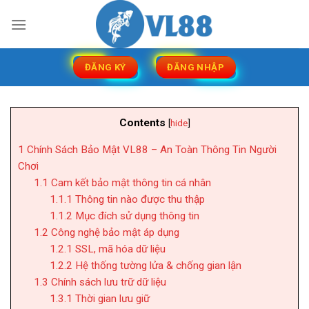
Bỏ
qua
nội
dung
ĐĂNG KÝ
ĐĂNG NHẬP
Contents
[
hide
]
1
Chính Sách Bảo Mật VL88 – An Toàn Thông Tin Người
Chơi
1.1
Cam kết bảo mật thông tin cá nhân
1.1.1
Thông tin nào được thu thập
1.1.2
Mục đích sử dụng thông tin
1.2
Công nghệ bảo mật áp dụng
1.2.1
SSL, mã hóa dữ liệu
1.2.2
Hệ thống tường lửa & chống gian lận
1.3
Chính sách lưu trữ dữ liệu
1.3.1
Thời gian lưu giữ