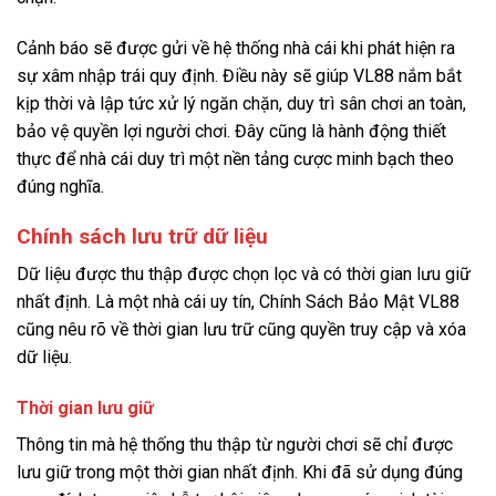
Cảnh báo sẽ được gửi về hệ thống nhà cái khi phát hiện ra
sự xâm nhập trái quy định. Điều này sẽ giúp VL88 nắm bắt
kịp thời và lập tức xử lý ngăn chặn, duy trì sân chơi an toàn,
bảo vệ quyền lợi người chơi. Đây cũng là hành động thiết
thực để nhà cái duy trì một nền tảng cược minh bạch theo
đúng nghĩa.
Chính sách lưu trữ dữ liệu
Dữ liệu được thu thập được chọn lọc và có thời gian lưu giữ
nhất định. Là một nhà cái uy tín, Chính Sách Bảo Mật VL88
cũng nêu rõ về thời gian lưu trữ cũng quyền truy cập và xóa
dữ liệu.
Thời gian lưu giữ
Thông tin mà hệ thống thu thập từ người chơi sẽ chỉ được
lưu giữ trong một thời gian nhất định. Khi đã sử dụng đúng