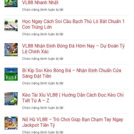
Thần
VL88 Nhanh Nhất
Tài
ở
Chức năng bình luận bị tắt
–
Cách
Game
Thắng
Học Ngay Cách Soi Cầu Bạch Thủ Lô Bắt Chuẩn 1
Săn
Lớn
Ngư
Con Trúng Lớn
Trong
Kết
ở
Chức năng bình luận bị tắt
Game
Hợp
Học
Bắn
Nổ
Ngay
VL88 Nhận Định Bóng Đá Hôm Nay – Dự Đoán Tỷ
Cá
Hũ
Cách
Rùa
Lệ Chính Xác
Cực
Soi
Xanh
Kỳ
ở
Chức năng bình luận bị tắt
Cầu
VL88
Mới
VL88
Bạch
Nhanh
Lạ
Nhận
Bí Kíp Soi Kèo Bóng Đá – Nhận Định Chuẩn Cửa
Thủ
Nhất
Định
Lô
Sáng Đặt Tiền
Bóng
Bắt
ở
Chức năng bình luận bị tắt
Đá
Chuẩn
Bí
Hôm
1
Kíp
Kèo Tài Xỉu VL88 | Hướng Dẫn Cách Đọc Kèo Chi
Nay
Con
Soi
–
Tiết Từ A – Z
Trúng
Kèo
Dự
Lớn
ở
Chức năng bình luận bị tắt
Bóng
Đoán
Kèo
Đá
Tỷ
Tài
Nổ Hũ VL88 – Trò Chơi Giúp Bạn Chạm Tay Ngay
–
Lệ
Xỉu
Nhận
Jackpot Tiền Tỷ
Chính
VL88
Định
Xác
ở
Chức năng bình luận bị tắt
|
Chuẩn