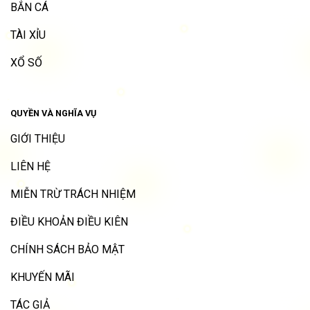
BẮN CÁ
TÀI XỈU
XỔ SỐ
QUYỀN VÀ NGHĨA VỤ
GIỚI THIỆU
LIÊN HỆ
MIỄN TRỪ TRÁCH NHIỆM
ĐIỀU KHOẢN ĐIỀU KIÊN
CHÍNH SÁCH BẢO MẬT
KHUYẾN MÃI
TÁC GIẢ