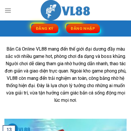
Bỏ
qua
nội
dung
ĐĂNG KÝ
ĐĂNG NHẬP
Bắn Cá Online VL88 mang đến thế giới đại dương đầy màu
sắc với nhiều game hot, phòng chơi đa dạng và boss khủng.
Người chơi dễ dàng tham gia nhờ hướng dẫn nhanh, thao tác
đơn giản và giao diện trực quan. Ngoài kho game phong phú,
VL88 còn mang đến trải nghiệm an toàn, công bằng nhờ hệ
thống hiện đại. Đây là lựa chọn lý tưởng cho những ai muốn
vừa giải trí, vừa tận hưởng cảm giác bắn cá sống động mọi
lúc mọi nơi.
13