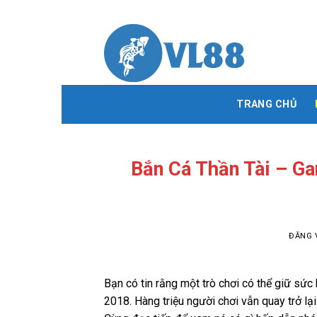
Bỏ
qua
nội
dung
TRANG CHỦ
Bắn Cá Thần Tài – G
ĐĂNG
Bạn có tin rằng một trò chơi có thể giữ sức
2018. Hàng triệu người chơi vẫn quay trở lạ