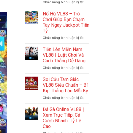
ở
Chức năng bình luận bị tắt
Đá
Lệ
Kèo
–
Chính
Tài
Nhận
Xác
Nổ Hũ VL88 – Trò
Xỉu
Định
Chơi Giúp Bạn Chạm
VL88
Chuẩn
Tay Ngay Jackpot Tiền
|
Cửa
Tỷ
Hướng
Sáng
Dẫn
Đặt
ở
Chức năng bình luận bị tắt
Cách
Tiền
Nổ
Đọc
Hũ
Tiến Lên Miền Nam
Kèo
VL88
VL88 | Luật Chơi Và
Chi
–
Cách Thắng Dễ Dàng
Tiết
Trò
Từ
ở
Chức năng bình luận bị tắt
Chơi
A
Tiến
Giúp
–
Lên
Bạn
Soi Cầu Tam Giác
Z
Miền
Chạm
VL88 Siêu Chuẩn – Bí
Nam
Tay
Kíp Thắng Lớn Mỗi Kỳ
VL88
Ngay
ở
Chức năng bình luận bị tắt
|
Jackpot
Soi
Luật
Tiền
Cầu
Chơi
Tỷ
Đá Gà Online VL88 |
Tam
Và
Xem Trực Tiếp, Cá
Giác
Cách
Cược Nhanh, Tỷ Lệ
VL88
Thắng
Cao
Siêu
Dễ
Chuẩn