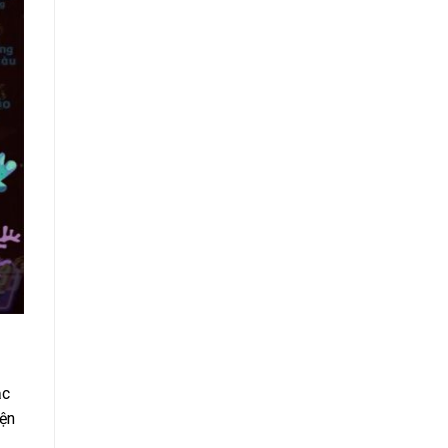
ắc
iện