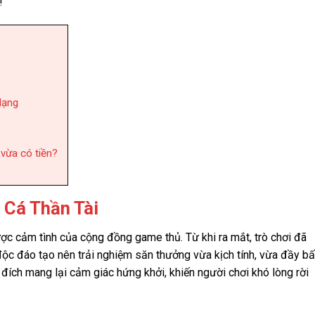
é!
dạng
 vừa có tiền?
n Cá Thần Tài
c cảm tình của cộng đồng game thủ. Từ khi ra mắt, trò chơi đã
độc đáo tạo nên trải nghiệm săn thưởng vừa kịch tính, vừa đầy bấ
đích mang lại cảm giác hứng khởi, khiến người chơi khó lòng rời