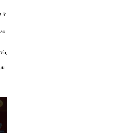
 lý
iác
đấu,
lưu