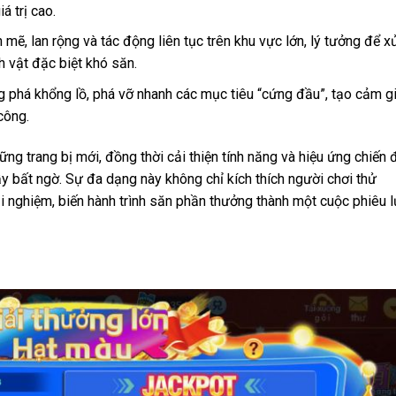
á trị cao.
mẽ, lan rộng và tác động liên tục trên khu vực lớn, lý tưởng để xử
 vật đặc biệt khó săn.
phá khổng lồ, phá vỡ nhanh các mục tiêu “cứng đầu”, tạo cảm g
công.
ng trang bị mới, đồng thời cải thiện tính năng và hiệu ứng chiến 
 bất ngờ. Sự đa dạng này không chỉ kích thích người chơi thử
i nghiệm, biến hành trình săn phần thưởng thành một cuộc phiêu 