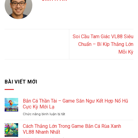
Soi Cầu Tam Giác VL88 Siêu
Chuẩn – Bí Kíp Thắng Lớn
Mỗi Kỳ
BÀI VIẾT MỚI
Bắn Cá Thần Tài – Game Săn Ngư Kết Hợp Nổ Hũ
Cực Kỳ Mới Lạ
ở
Chức năng bình luận bị tắt
Bắn
Cá
Cách Thắng Lớn Trong Game Bắn Cá Rùa Xanh
Thần
VL88 Nhanh Nhất
Tài