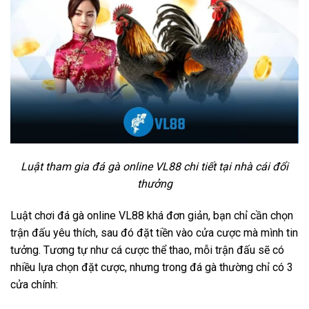
Luật tham gia đá gà online VL88 chi tiết tại nhà cái đổi
thưởng
Luật chơi đá gà online VL88 khá đơn giản, bạn chỉ cần chọn
trận đấu yêu thích, sau đó đặt tiền vào cửa cược mà mình tin
tưởng. Tương tự như cá cược thể thao, mỗi trận đấu sẽ có
nhiều lựa chọn đặt cược, nhưng trong đá gà thường chỉ có 3
cửa chính: