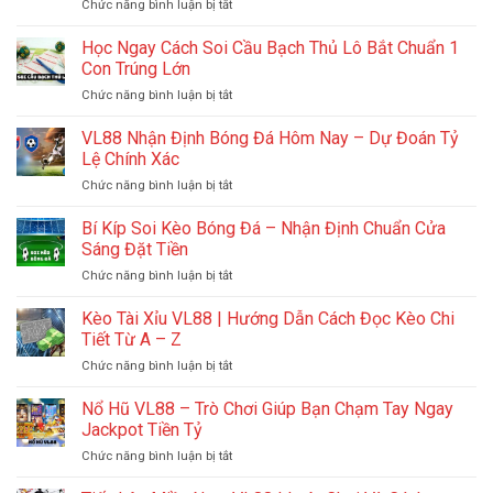
ở
Chức năng bình luận bị tắt
–
Cách
Game
Thắng
Học Ngay Cách Soi Cầu Bạch Thủ Lô Bắt Chuẩn 1
Săn
Lớn
Ngư
Con Trúng Lớn
Trong
Kết
ở
Chức năng bình luận bị tắt
Game
Hợp
Học
Bắn
Nổ
Ngay
VL88 Nhận Định Bóng Đá Hôm Nay – Dự Đoán Tỷ
Cá
Hũ
Cách
Rùa
Lệ Chính Xác
Cực
Soi
Xanh
Kỳ
ở
Chức năng bình luận bị tắt
Cầu
VL88
Mới
VL88
Bạch
Nhanh
Lạ
Nhận
Bí Kíp Soi Kèo Bóng Đá – Nhận Định Chuẩn Cửa
Thủ
Nhất
Định
Lô
Sáng Đặt Tiền
Bóng
Bắt
ở
Chức năng bình luận bị tắt
Đá
Chuẩn
Bí
Hôm
1
Kíp
Kèo Tài Xỉu VL88 | Hướng Dẫn Cách Đọc Kèo Chi
Nay
Con
Soi
–
Tiết Từ A – Z
Trúng
Kèo
Dự
Lớn
ở
Chức năng bình luận bị tắt
Bóng
Đoán
Kèo
Đá
Tỷ
Tài
Nổ Hũ VL88 – Trò Chơi Giúp Bạn Chạm Tay Ngay
–
Lệ
Xỉu
Nhận
Jackpot Tiền Tỷ
Chính
VL88
Định
Xác
ở
Chức năng bình luận bị tắt
|
Chuẩn
Nổ
Hướng
Cửa
Hũ