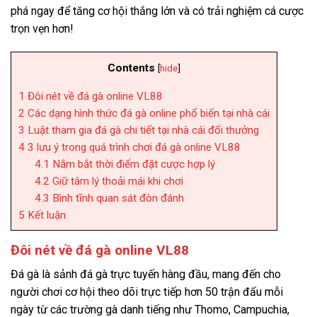
phá ngay để tăng cơ hội thắng lớn và có trải nghiệm cá cược
trọn vẹn hơn!
Contents
[
hide
]
1
Đôi nét về đá gà online VL88
2
Các dạng hình thức đá gà online phổ biến tại nhà cái
3
Luật tham gia đá gà chi tiết tại nhà cái đổi thưởng
4
3 lưu ý trong quá trình chơi đá gà online VL88
4.1
Nắm bắt thời điểm đặt cược hợp lý
4.2
Giữ tâm lý thoải mái khi chơi
4.3
Bình tĩnh quan sát đòn đánh
5
Kết luận
Đôi nét về đá gà online VL88
Đá gà là sảnh đá gà trực tuyến hàng đầu, mang đến cho
người chơi cơ hội theo dõi trực tiếp hơn 50 trận đấu mỗi
ngày từ các trường gà danh tiếng như Thomo, Campuchia,