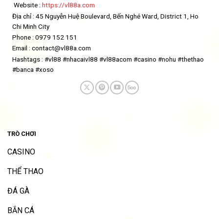
Cao
Website :
https://vl88a.com
Địa chỉ : 45 Nguyễn Huệ Boulevard, Bến Nghé Ward, District 1, Ho
Chi Minh City
Phone : 0979 152 151
Email :
contact@vl88a.com
Hashtags : #vl88 #nhacaivl88 #vl88acom #casino #nohu #thethao
#banca #xoso
TRÒ CHƠI
CASINO
THỂ THAO
ĐÁ GÀ
BẮN CÁ