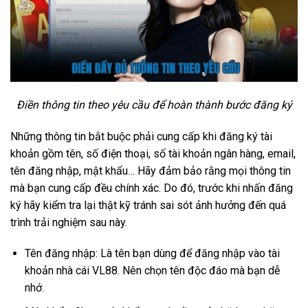
Điền thông tin theo yêu cầu để hoàn thành bước đăng ký
Những thông tin bắt buộc phải cung cấp khi đăng ký tài
khoản gồm tên, số điện thoại, số tài khoản ngân hàng, email,
tên đăng nhập, mật khẩu… Hãy đảm bảo rằng mọi thông tin
mà bạn cung cấp đều chính xác. Do đó, trước khi nhấn đăng
ký hãy kiểm tra lại thật kỹ tránh sai sót ảnh hưởng đến quá
trình trải nghiệm sau này.
Tên đăng nhập: Là tên bạn dùng để đăng nhập vào tài
khoản nhà cái VL88. Nên chọn tên độc đáo mà bạn dễ
nhớ.