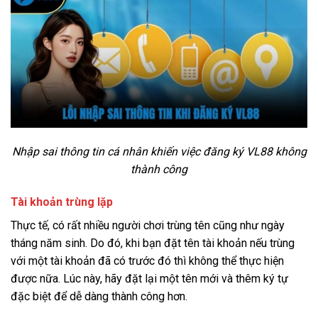
Nhập sai thông tin cá nhân khiến việc đăng ký VL88 không
thành công
Tài khoản trùng lặp
Thực tế, có rất nhiều người chơi trùng tên cũng như ngày
tháng năm sinh. Do đó, khi bạn đặt tên tài khoản nếu trùng
với một tài khoản đã có trước đó thì không thể thực hiện
được nữa. Lúc này, hãy đặt lại một tên mới và thêm ký tự
đặc biệt để dễ dàng thành công hơn.