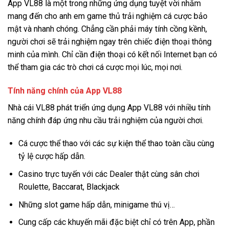
App VL88 là một trong những ứng dụng tuyệt vời nhằm
mang đến cho anh em game thủ trải nghiệm cá cược bảo
mật và nhanh chóng. Chẳng cần phải máy tính cồng kềnh,
người chơi sẽ trải nghiệm ngay trên chiếc điện thoại thông
minh của mình. Chỉ cần điện thoại có kết nối Internet bạn có
thể tham gia các trò chơi cá cược mọi lúc, mọi nơi.
Tính năng chính của App VL88
Nhà cái VL88 phát triển ứng dụng App VL88 với nhiều tính
năng chính đáp ứng nhu cầu trải nghiệm của người chơi.
Cá cược thể thao với các sự kiện thể thao toàn cầu cùng
tỷ lệ cược hấp dẫn.
Casino trực tuyến với các Dealer thật cùng sân chơi
Roulette, Baccarat, Blackjack
Những slot game hấp dẫn, minigame thú vị…
Cung cấp các khuyến mãi đặc biệt chỉ có trên App, phần