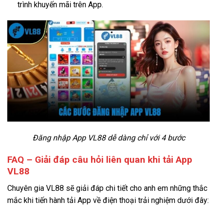
trình khuyến mãi trên App.
Đăng nhập App VL88 dễ dàng chỉ với 4 bước
FAQ – Giải đáp câu hỏi liên quan khi tải App
VL88
Chuyên gia VL88 sẽ giải đáp chi tiết cho anh em những thắc
mắc khi tiến hành tải App về điện thoại trải nghiệm dưới đây: