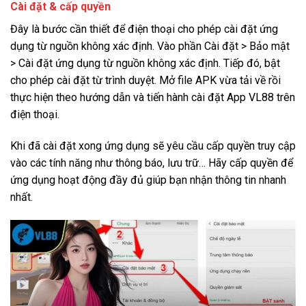
Cài đặt & cấp quyền
Đây là bước cần thiết để điện thoại cho phép cài đặt ứng
dụng từ nguồn không xác định. Vào phần Cài đặt > Bảo mật
> Cài đặt ứng dụng từ nguồn không xác định. Tiếp đó, bật
cho phép cài đặt từ trình duyệt. Mở file APK vừa tải về rồi
thực hiện theo hướng dẫn và tiến hành cài đặt App VL88 trên
điện thoại.
Khi đã cài đặt xong ứng dụng sẽ yêu cầu cấp quyền truy cập
vào các tính năng như thông báo, lưu trữ… Hãy cấp quyền để
ứng dụng hoạt động đầy đủ giúp bạn nhận thông tin nhanh
nhất.