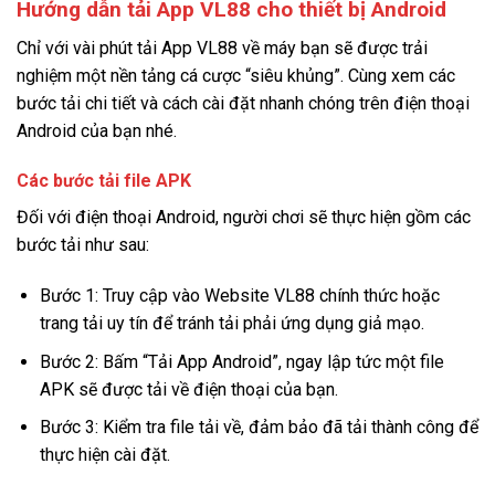
Hướng dẫn tải App VL88 cho thiết bị Android
Chỉ với vài phút tải App VL88 về máy bạn sẽ được trải
nghiệm một nền tảng cá cược “siêu khủng”. Cùng xem các
bước tải chi tiết và cách cài đặt nhanh chóng trên điện thoại
Android của bạn nhé.
Các bước tải file APK
Đối với điện thoại Android, người chơi sẽ thực hiện gồm các
bước tải như sau:
Bước 1: Truy cập vào Website VL88 chính thức hoặc
trang tải uy tín để tránh tải phải ứng dụng giả mạo.
Bước 2: Bấm “Tải App Android”, ngay lập tức một file
APK sẽ được tải về điện thoại của bạn.
Bước 3: Kiểm tra file tải về, đảm bảo đã tải thành công để
thực hiện cài đặt.