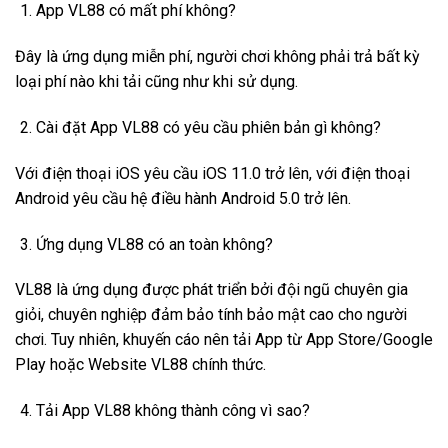
App VL88 có mất phí không?
Đây là ứng dụng miễn phí, người chơi không phải trả bất kỳ
loại phí nào khi tải cũng như khi sử dụng.
Cài đặt App VL88 có yêu cầu phiên bản gì không?
Với điện thoại iOS yêu cầu iOS 11.0 trở lên, với điện thoại
Android yêu cầu hệ điều hành Android 5.0 trở lên.
Ứng dụng VL88 có an toàn không?
VL88 là ứng dụng được phát triển bởi đội ngũ chuyên gia
giỏi, chuyên nghiệp đảm bảo tính bảo mật cao cho người
chơi. Tuy nhiên, khuyến cáo nên tải App từ App Store/Google
Play hoặc Website VL88 chính thức.
Tải App VL88 không thành công vì sao?