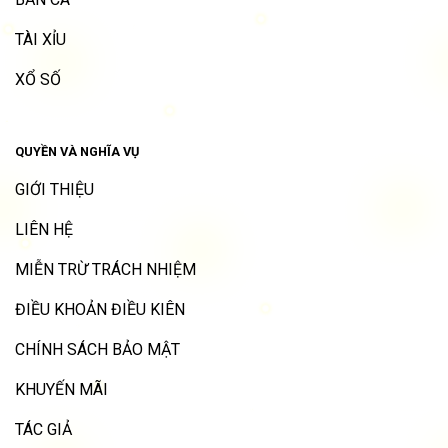
TÀI XỈU
XỔ SỐ
QUYỀN VÀ NGHĨA VỤ
GIỚI THIỆU
LIÊN HỆ
MIỄN TRỪ TRÁCH NHIỆM
ĐIỀU KHOẢN ĐIỀU KIÊN
CHÍNH SÁCH BẢO MẬT
KHUYẾN MÃI
TÁC GIẢ