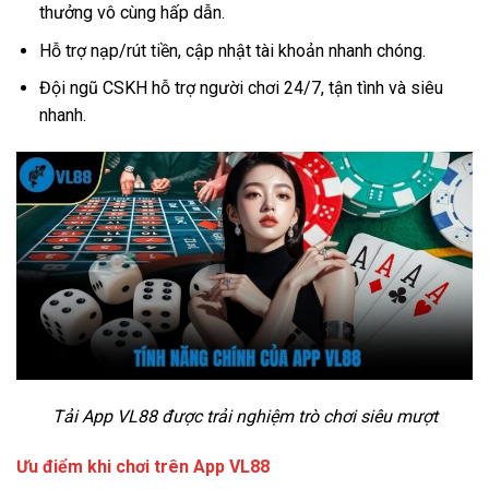
thưởng vô cùng hấp dẫn.
Hỗ trợ nạp/rút tiền, cập nhật tài khoản nhanh chóng.
Đội ngũ CSKH hỗ trợ người chơi 24/7, tận tình và siêu
nhanh.
Tải App VL88 được trải nghiệm trò chơi siêu mượt
Ưu điểm khi chơi trên App VL88