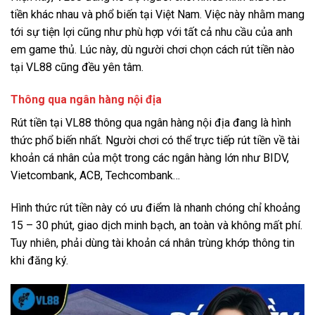
tiền khác nhau và phổ biến tại Việt Nam. Việc này nhằm mang
tới sự tiện lợi cũng như phù hợp với tất cả nhu cầu của anh
em game thủ. Lúc này, dù người chơi chọn cách rút tiền nào
tại VL88 cũng đều yên tâm.
Thông qua ngân hàng nội địa
Rút tiền tại VL88 thông qua ngân hàng nội địa đang là hình
thức phổ biến nhất. Người chơi có thể trực tiếp rút tiền về tài
khoản cá nhân của một trong các ngân hàng lớn như BIDV,
Vietcombank, ACB, Techcombank…
Hình thức rút tiền này có ưu điểm là nhanh chóng chỉ khoảng
15 – 30 phút, giao dịch minh bạch, an toàn và không mất phí.
Tuy nhiên, phải dùng tài khoản cá nhân trùng khớp thông tin
khi đăng ký.