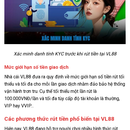
Xác minh danh tính KYC trước khi rút tiền tại VL88
Mức giới hạn số tiền giao dịch
Nhà cái VL88 đưa ra quy định về mức giới hạn số tiền rút tối
thiểu và tối đa cho mỗi lần giao dịch nhằm đảo bảo hệ thống
vận hành trơn tru. Cụ thể tối thiểu một lần rút là
100.000VNĐ/lần và tối đa tùy cấp độ tài khoản là thường,
VIP hay VVIP…
Các phương thức rút tiền phổ biến tại VL88
Hiện nay, VL88 đang hỗ trợ người chơi nhiều hình thức rút