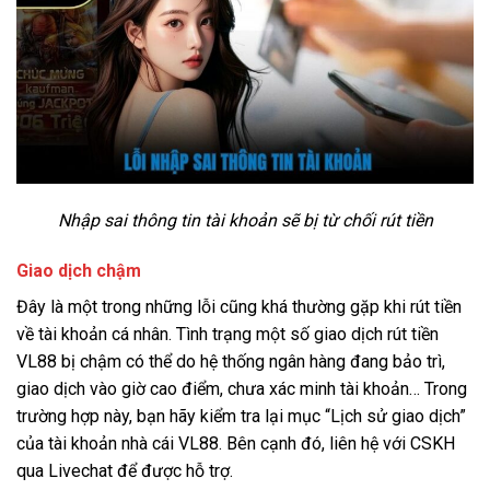
Nhập sai thông tin tài khoản sẽ bị từ chối rút tiền
Giao dịch chậm
Đây là một trong những lỗi cũng khá thường gặp khi rút tiền
về tài khoản cá nhân. Tình trạng một số giao dịch rút tiền
VL88 bị chậm có thể do hệ thống ngân hàng đang bảo trì,
giao dịch vào giờ cao điểm, chưa xác minh tài khoản… Trong
trường hợp này, bạn hãy kiểm tra lại mục “Lịch sử giao dịch”
của tài khoản nhà cái VL88. Bên cạnh đó, liên hệ với CSKH
qua Livechat để được hỗ trợ.