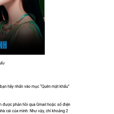
hẩu
y, bạn hãy nhấn vào mục “Quên mật khẩu”
hận được phản hồi qua Gmail hoặc số điện
nhà cái của mình. Như vậy, chỉ khoảng 2