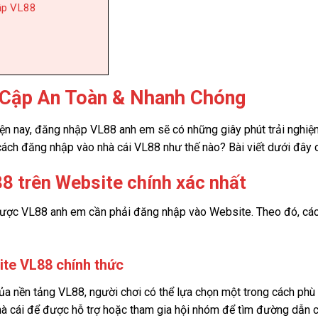
cập VL88
 Cập An Toàn & Nhanh Chóng
iện nay, đăng nhập VL88 anh em sẽ có những giây phút trải nghiệm 
cách đăng nhập vào nhà cái VL88 như thế nào? Bài viết dưới đây ch
 trên Website chính xác nhất
 cược VL88 anh em cần phải đăng nhập vào Website. Theo đó, các
ite VL88 chính thức
a nền tảng VL88, người chơi có thể lựa chọn một trong cách phù
nhà cái để được hỗ trợ hoặc tham gia hội nhóm để tìm đường dẫn c