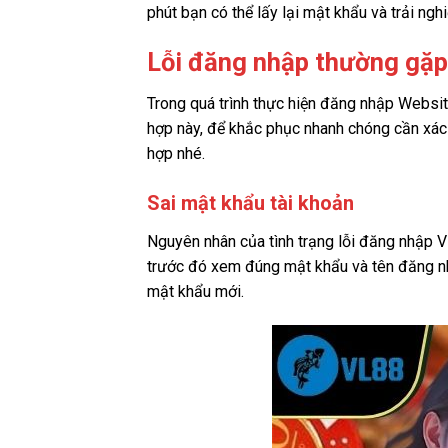
phút bạn có thể lấy lại mật khẩu và trải ngh
Lỗi đăng nhập thường gặp
Trong quá trình thực hiện đăng nhập Website
hợp này, để khắc phục nhanh chóng cần xác
hợp nhé.
Sai mật khẩu tài khoản
Nguyên nhân của tình trạng lỗi đăng nhập V
trước đó xem đúng mật khẩu và tên đăng nhậ
mật khẩu mới.