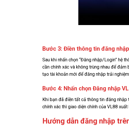
Bước 3: Điền thông tin đăng nhậ
Sau khi nhấn chọn “Đăng nhập/Login” hệ thố
cần chính xác và không trùng nhau để đảm b
tạo tài khoản mới để đăng nhập trải nghiệm
Bước 4: Nhấn chọn Đăng nhập V
Khi bạn đã điền tất cả thông tin đăng nhập
chính xác thì giao diện chính của VL88 xuất 
Hướng dẫn đăng nhập trê