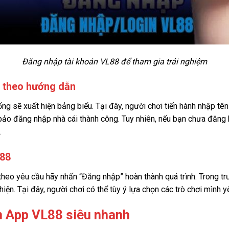
Đăng nhập tài khoản VL88 để tham gia trải nghiệm
p theo hướng dẫn
ng sẽ xuất hiện bảng biểu. Tại đây, người chơi tiến hành nhập t
ảo đăng nhập nhà cái thành công. Tuy nhiên, nếu bạn chưa đăng 
.
L88
 theo yêu cầu hãy nhấn “Đăng nhập” hoàn thành quá trình. Trong t
hiện. Tại đây, người chơi có thể tùy ý lựa chọn các trò chơi mình y
n App VL88 siêu nhanh