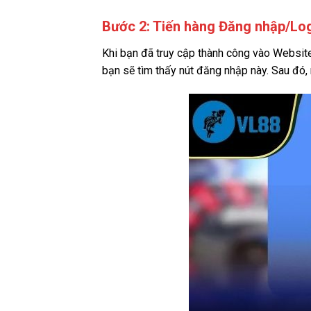
Bước 2: Tiến hàng Đăng nhập/Lo
Khi bạn đã truy cập thành công vào Website
bạn sẽ tìm thấy nút đăng nhập này. Sau đó, 