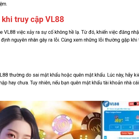
iệm.
 khi truy cập VL88
 VL88 việc xảy ra sự cố không hề lạ. Từ đó, khiến việc đăng nhập 
 định nguyên nhân gây ra lỗi. Cùng xem những lỗi thường gặp khi
L88 thường do sai mật khẩu hoặc quên mật khẩu. Lúc này, hãy kiể
p hay chưa. Tuy nhiên, nếu bạn quên mật khẩu tài khoản nhà cái