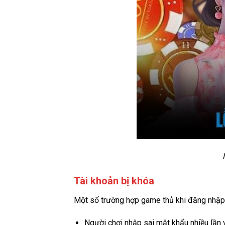
Tài khoản bị khóa
Một số trường hợp game thủ khi đăng nhập 
Người chơi nhập sai mật khẩu nhiều lần 