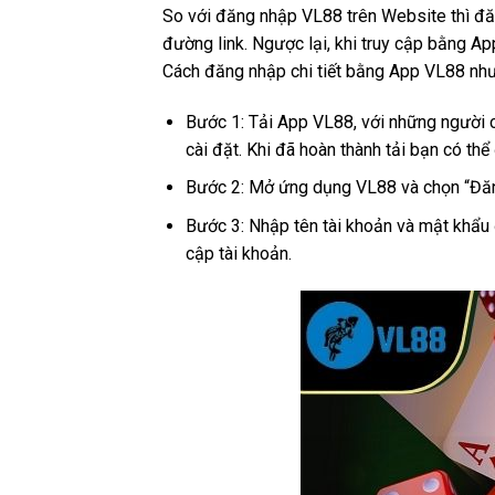
So với đăng nhập VL88 trên Website thì đăn
đường link. Ngược lại, khi truy cập bằng A
Cách đăng nhập chi tiết bằng App VL88 như
Bước 1: Tải App VL88, với những người c
cài đặt. Khi đã hoàn thành tải bạn có thể
Bước 2: Mở ứng dụng VL88 và chọn “Đăn
Bước 3: Nhập tên tài khoản và mật khẩu 
cập tài khoản.