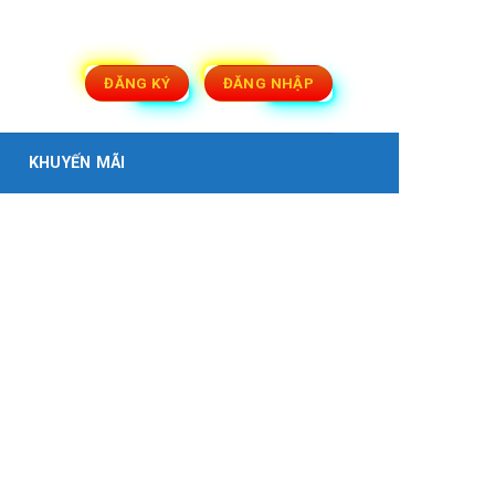
ĐĂNG KÝ
ĐĂNG NHẬP
KHUYẾN MÃI