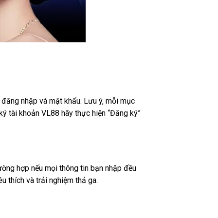
ên đăng nhập và mật khẩu. Lưu ý, mỗi mục
ký tài khoản VL88 hãy thực hiện “Đăng ký”
rường hợp nếu mọi thông tin bạn nhập đều
êu thích và trải nghiệm thả ga.