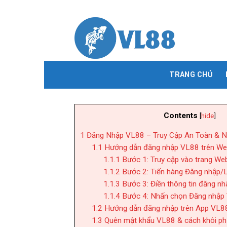
Bỏ
qua
nội
dung
TRANG CHỦ
Contents
[
hide
]
1
Đăng Nhập VL88 – Truy Cập An Toàn & 
1.1
Hướng dẫn đăng nhập VL88 trên Web
1.1.1
Bước 1: Truy cập vào trang We
1.1.2
Bước 2: Tiến hàng Đăng nhập/
1.1.3
Bước 3: Điền thông tin đăng n
1.1.4
Bước 4: Nhấn chọn Đăng nhập
1.2
Hướng dẫn đăng nhập trên App VL88
1.3
Quên mật khẩu VL88 & cách khôi ph