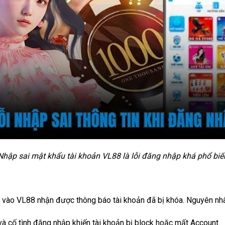
Nhập sai mật khẩu tài khoản VL88 là lỗi đăng nhập khá phổ biế
vào VL88 nhận được thông báo tài khoản đã bị khóa. Nguyên nhân
và cố tình đăng nhập khiến tài khoản bị block hoặc mất Account.