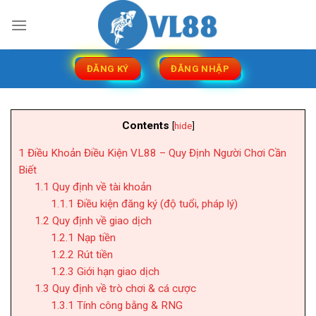
Bỏ
qua
nội
dung
ĐĂNG KÝ
ĐĂNG NHẬP
Contents
[
hide
]
1
Điều Khoản Điều Kiện VL88 – Quy Định Người Chơi Cần
Biết
1.1
Quy định về tài khoản
1.1.1
Điều kiện đăng ký (độ tuổi, pháp lý)
1.2
Quy định về giao dịch
1.2.1
Nạp tiền
1.2.2
Rút tiền
1.2.3
Giới hạn giao dịch
1.3
Quy định về trò chơi & cá cược
1.3.1
Tính công bằng & RNG