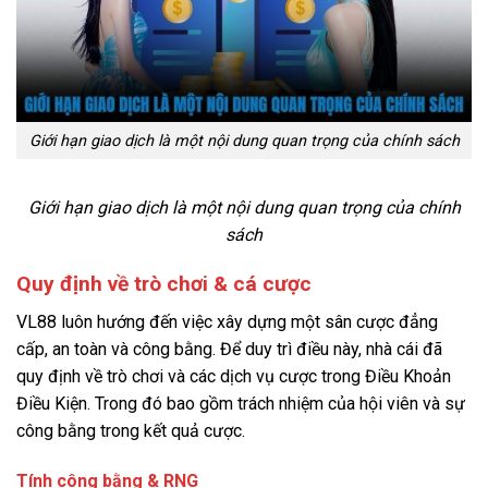
Giới hạn giao dịch là một nội dung quan trọng của chính sách
Giới hạn giao dịch là một nội dung quan trọng của chính
sách
Quy định về trò chơi & cá cược
VL88 luôn hướng đến việc xây dựng một sân cược đẳng
cấp, an toàn và công bằng. Để duy trì điều này, nhà cái đã
quy định về trò chơi và các dịch vụ cược trong Điều Khoản
Điều Kiện. Trong đó bao gồm trách nhiệm của hội viên và sự
công bằng trong kết quả cược.
Tính công bằng & RNG