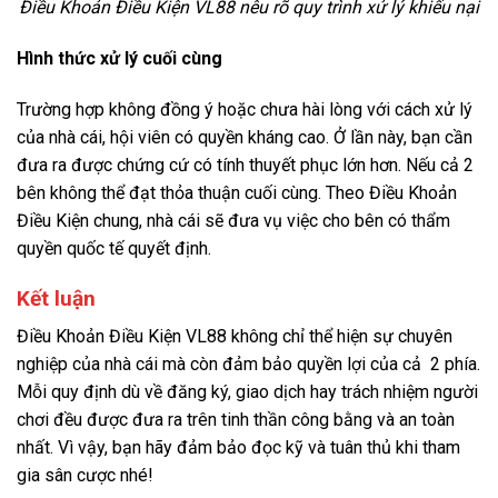
Điều Khoản Điều Kiện VL88 nêu rõ quy trình xử lý khiếu nại
Hình thức xử lý cuối cùng
Trường hợp không đồng ý hoặc chưa hài lòng với cách xử lý
của nhà cái, hội viên có quyền kháng cao. Ở lần này, bạn cần
đưa ra được chứng cứ có tính thuyết phục lớn hơn. Nếu cả 2
bên không thể đạt thỏa thuận cuối cùng. Theo Điều Khoản
Điều Kiện chung, nhà cái sẽ đưa vụ việc cho bên có thẩm
quyền quốc tế quyết định.
Kết luận
Điều Khoản Điều Kiện VL88 không chỉ thể hiện sự chuyên
nghiệp của nhà cái mà còn đảm bảo quyền lợi của cả 2 phía.
Mỗi quy định dù về đăng ký, giao dịch hay trách nhiệm người
chơi đều được đưa ra trên tinh thần công bằng và an toàn
nhất. Vì vậy, bạn hãy đảm bảo đọc kỹ và tuân thủ khi tham
gia sân cược nhé!