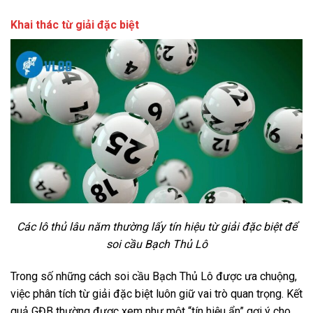
Khai thác từ giải đặc biệt
Các lô thủ lâu năm thường lấy tín hiệu từ giải đặc biệt để
soi cầu Bạch Thủ Lô
Trong số những cách soi cầu Bạch Thủ Lô được ưa chuộng,
việc phân tích từ giải đặc biệt luôn giữ vai trò quan trọng. Kết
quả GĐB thường được xem như một “tín hiệu ẩn” gợi ý cho