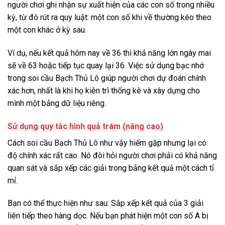
người chơi ghi nhận sự xuất hiện của các con số trong nhiều
kỳ, từ đó rút ra quy luật: một con số khi về thường kéo theo
một con khác ở kỳ sau.
Ví dụ, nếu kết quả hôm nay về 36 thì khả năng lớn ngày mai
sẽ về 63 hoặc tiếp tục quay lại 36. Việc sử dụng bạc nhớ
trong soi cầu Bạch Thủ Lô giúp người chơi dự đoán chính
xác hơn, nhất là khi họ kiên trì thống kê và xây dựng cho
mình một bảng dữ liệu riêng.
Sử dụng quy tắc hình quả trám (nâng cao)
Cách soi cầu Bạch Thủ Lô như vậy hiếm gặp nhưng lại có
độ chính xác rất cao. Nó đòi hỏi người chơi phải có khả năng
quan sát và sắp xếp các giải trong bảng kết quả một cách tỉ
mỉ.
Bạn có thể thực hiện như sau: Sắp xếp kết quả của 3 giải
liên tiếp theo hàng dọc. Nếu bạn phát hiện một con số A bị