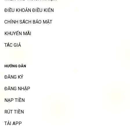
ĐIỀU KHOẢN ĐIỀU KIÊN
CHÍNH SÁCH BẢO MẬT
KHUYẾN MÃI
TÁC GIẢ
HƯỚNG DẪN
ĐĂNG KÝ
ĐĂNG NHẬP
NẠP TIỀN
RÚT TIỀN
TẢI APP