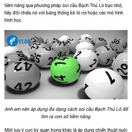
tiềm năng qua phương pháp soi cầu Bạch Thủ Lô bạc nhớ,
hãy đối chiếu nó với bảng thống kê lô rơi hoặc các mô hình
hình học.
Anh em nên áp dụng đa dạng cách soi cầu Bạch Thủ Lô để
tìm ra con số tiềm năng
Một lưu ý cực kỳ quan trọng khác là áp dụng chiến thuật nuôi